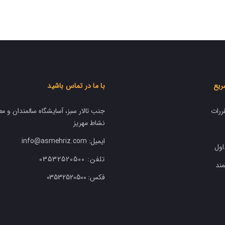
ریع
با ما در تماس باشید
ررات
جنب تالار سبز، آسایشگاه سالمندان و مع
نشاط مهریز
ایمیل: info@asmehriz.com
اول
تلفن:
03532520500
ند
فکس:
03532520500