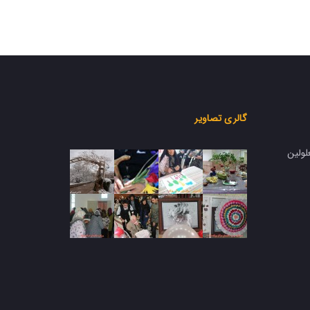
گالری تصاویر
لولین