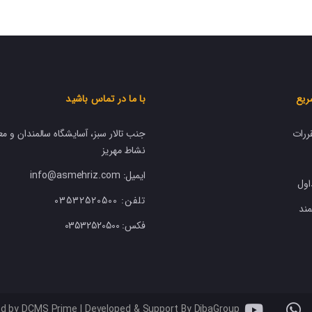
ریع
با ما در تماس باشید
ررات
جنب تالار سبز، آسایشگاه سالمندان و مع
نشاط مهریز
ایمیل: info@asmehriz.com
اول
تلفن:
03532520500
ند
فکس:
03532520500
ed by DCMS Prime | Developed & Support By DibaGroup