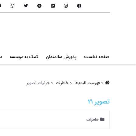
صفحه نخست
پذیرش سالمندان
کمک به موسسه
در
>
فهرست آلبو‌م‌ها ‏
>
خاطرات ‏
> جزئیات تصویر
تصویر 21
خاطرات