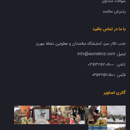
سوالات متداول
پذیرش سالمند
با ما در تماس باشید
جنب تالار سبز، آسایشگاه سالمندان و معلولین نشاط مهریز
ایمیل: info@asmehriz.com
تلفن:
03532520500
فکس:
03532520500
گالری تصاویر